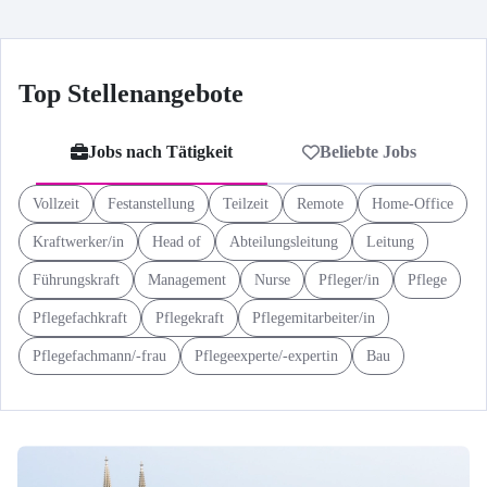
Top Stellenangebote
Jobs nach Tätigkeit
Beliebte Jobs
Vollzeit
Festanstellung
Teilzeit
Remote
Home-Office
Kraftwerker/in
Head of
Abteilungsleitung
Leitung
Führungskraft
Management
Nurse
Pfleger/in
Pflege
Pflegefachkraft
Pflegekraft
Pflegemitarbeiter/in
Pflegefachmann/-frau
Pflegeexperte/-expertin
Bau