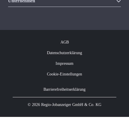
Unsere Produkte
Unternehmen
Vakanzkostenrechner
Über Regio Jobanzeiger
Kontakt
Offene Jobs
Newsletter abonnieren
AGB
Datenschutzerklärung
Impressum
Cookie-Einstellungen
Barrierefreiheitserklärung
© 2026 Regio-Jobanzeiger GmbH & Co. KG