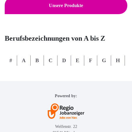
Unsere Produkte
Berufsbezeichnungen von A bis Z
#
A
B
C
D
E
F
G
H
I
Powered by:
Welfenstr. 22