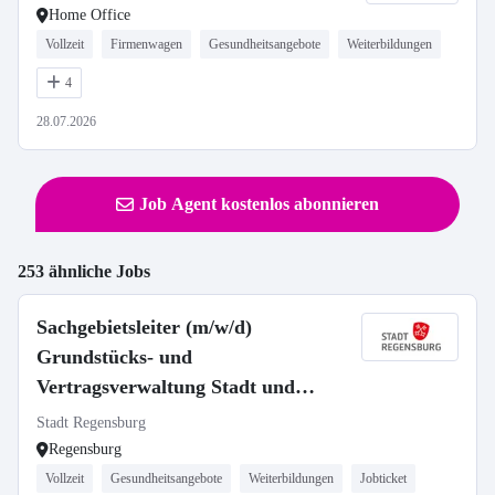
Home Office
Vollzeit
Firmenwagen
Gesundheitsangebote
Weiterbildungen
4
28.07.2026
Job Agent kostenlos abonnieren
253 ähnliche Jobs
Sachgebietsleiter (m/w/d)
Grundstücks- und
Vertragsverwaltung Stadt und
Stiftungen
Stadt Regensburg
Regensburg
Vollzeit
Gesundheitsangebote
Weiterbildungen
Jobticket