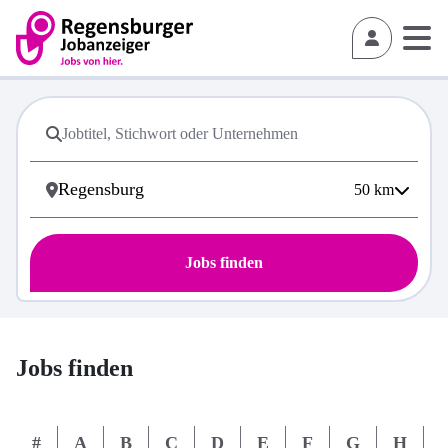
50
km
Jobs finden
Jobs finden
#
A
B
C
D
E
F
G
H
I