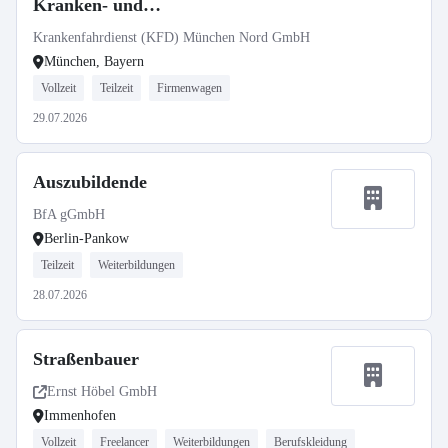
Kranken- und
Behindertentransporte Vollzeit /
Krankenfahrdienst (KFD) München Nord GmbH
Teilzeit
München, Bayern
Vollzeit
Teilzeit
Firmenwagen
29.07.2026
Auszubildende
BfA gGmbH
Berlin-Pankow
Teilzeit
Weiterbildungen
28.07.2026
Straßenbauer
Ernst Höbel GmbH
Immenhofen
Vollzeit
Freelancer
Weiterbildungen
Berufskleidung