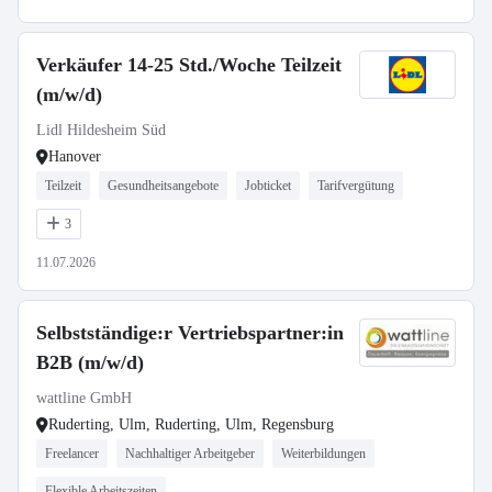
Verkäufer 14-25 Std./Woche Teilzeit
(m/w/d)
Lidl Hildesheim Süd
Hanover
Teilzeit
Gesundheitsangebote
Jobticket
Tarifvergütung
3
11.07.2026
Selbstständige:r Vertriebspartner:in
B2B (m/w/d)
wattline GmbH
Ruderting, Ulm, Ruderting, Ulm, Regensburg
Freelancer
Nachhaltiger Arbeitgeber
Weiterbildungen
Flexible Arbeitszeiten