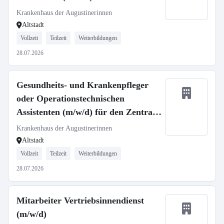
OP - Neuaufbau unserer Spätdienste
Krankenhaus der Augustinerinnen
Altstadt
Vollzeit
Teilzeit
Weiterbildungen
28.07.2026
Gesundheits- und Krankenpfleger
oder Operationstechnischen
Assistenten (m/w/d) für den Zentral
OP - Neuaufbau unserer Flexidienste
Krankenhaus der Augustinerinnen
Altstadt
Vollzeit
Teilzeit
Weiterbildungen
28.07.2026
Mitarbeiter Vertriebsinnendienst
(m/w/d)