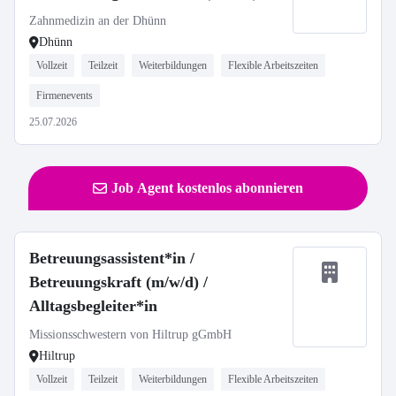
Voll- oder Teilzeit
Zahnmedizin an der Dhünn
Dhünn
Vollzeit
Teilzeit
Weiterbildungen
Flexible Arbeitszeiten
Firmenevents
25.07.2026
Job Agent kostenlos abonnieren
Betreuungsassistent*in /
Betreuungskraft (m/w/d) /
Alltagsbegleiter*in
Missionsschwestern von Hiltrup gGmbH
Hiltrup
Vollzeit
Teilzeit
Weiterbildungen
Flexible Arbeitszeiten