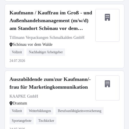
Kaufmann / Kauffrau im Groß - und
Außenhandelsmanagement (m/w/d)
am Standort Schönau vor dem
Walde
Tillmann Verpackungen Schmalkalden GmbH
Schönau vor dem Walde
Vollzeit
Nachhaltiger Arbeitgeber
24.07.2026
Auszubildende zum/zur Kaufmann/-
frau für Marketingkommunikation
KAAPKE GmbH
Drantum
Vollzeit
Weiterbildungen
Berufsunfähigkeitsversicherung
Sportangebote
Tischkicker