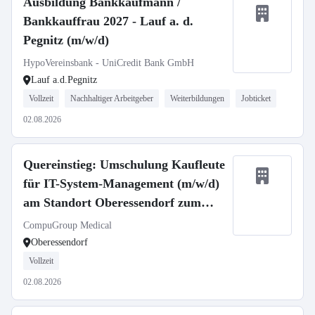
Ausbildung Bankkaufmann /
Bankkauffrau 2027 - Lauf a. d.
Pegnitz (m/w/d)
HypoVereinsbank - UniCredit Bank GmbH
Lauf a.d.Pegnitz
Vollzeit
Nachhaltiger Arbeitgeber
Weiterbildungen
Jobticket
02.08.2026
Quereinstieg: Umschulung Kaufleute
für IT-System-Management (m/w/d)
am Standort Oberessendorf zum
01.09.2026
CompuGroup Medical
Oberessendorf
Vollzeit
02.08.2026