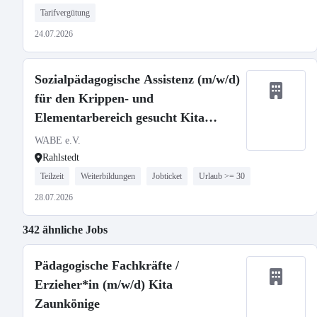
Tarifvergütung
24.07.2026
Sozialpädagogische Assistenz (m/w/d)
für den Krippen- und
Elementarbereich gesucht Kita
Rahlstedter Weg
WABE e.V.
Rahlstedt
Teilzeit
Weiterbildungen
Jobticket
Urlaub >= 30
28.07.2026
342 ähnliche Jobs
Pädagogische Fachkräfte /
Erzieher*in (m/w/d) Kita
Zaunkönige