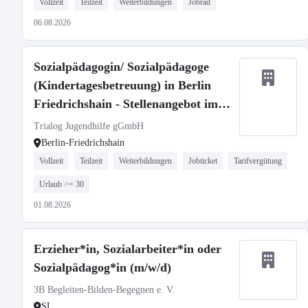
Vollzeit
Teilzeit
Weiterbildungen
Jobrad
06.08.2026
Sozialpädagogin/ Sozialpädagoge
(Kindertagesbetreuung) in Berlin
Friedrichshain - Stellenangebot im
Stellenmarkt Bildung
Trialog Jugendhilfe gGmbH
Berlin-Friedrichshain
Vollzeit
Teilzeit
Weiterbildungen
Jobticket
Tarifvergütung
Urlaub >= 30
01.08.2026
Erzieher*in, Sozialarbeiter*in oder
Sozialpädagog*in (m/w/d)
3B Begleiten-Bilden-Begegnen e. V.
SL