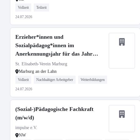
Vollzeit
Teilzeit
24.07.2026
Erzieher*innen und
Sozialpädagog*innen im
Anerkennungsjahr für das Jahr
2026/2027
St. Elisabeth-Verein Marburg
Marburg an der Lahn
Vollzeit
Nachhaltiger Arbeitgeber
Weiterbildungen
24.07.2026
(Sozial-)Pädagogische Fachkraft
(m/w/d)
impulse e.V.
NW