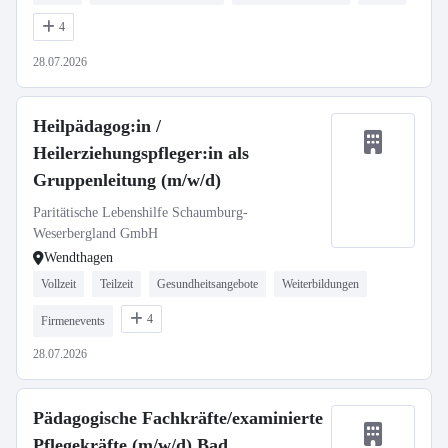
4
28.07.2026
Heilpädagog:in /
Heilerziehungspfleger:in als
Gruppenleitung (m/w/d)
Paritätische Lebenshilfe Schaumburg-
Weserbergland GmbH
Wendthagen
Vollzeit
Teilzeit
Gesundheitsangebote
Weiterbildungen
4
Firmenevents
28.07.2026
Pädagogische Fachkräfte/examinierte
Pflegekräfte (m/w/d) Bad