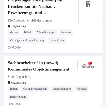
Projektingenieure (m/w/d) für
Brückenbau für Neubau-,
Erweiterungs- und
Erhaltungsmaßnahmen
Die Autobahn GmbH des Bundes
Regensburg
Vollzeit
Teilzeit
Weiterbildungen
Jobticket
Vermögenswirksame Leistung
Home-Office
25.07.2026
Sachbearbeiter /-in (m/w/d)
Kommunales Objektmanagement
Stadt Regensburg
Regensburg
Teilzeit
Gesundheitsangebote
Weiterbildungen
Jobticket
Tarifvergütung
06.08.2026