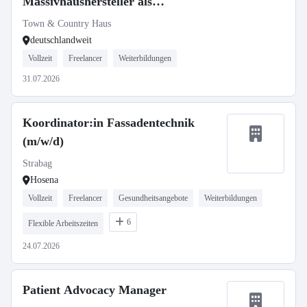
Massivhaushersteller als
selbstständiger Gebietsleiter
Town & Country Haus
deutschlandweit
Vollzeit
Freelancer
Weiterbildungen
31.07.2026
Koordinator:in Fassadentechnik
(m/w/d)
Strabag
Hosena
Vollzeit
Freelancer
Gesundheitsangebote
Weiterbildungen
6
Flexible Arbeitszeiten
24.07.2026
Patient Advocacy Manager