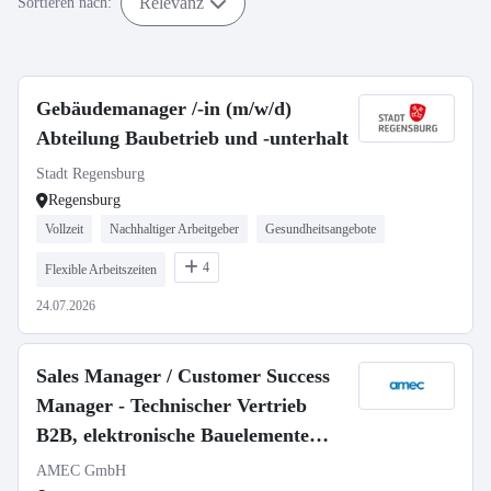
Relevanz
Sortieren nach:
Gebäudemanager /-in (m/w/d)
Abteilung Baubetrieb und -unterhalt
Stadt Regensburg
Regensburg
Vollzeit
Nachhaltiger Arbeitgeber
Gesundheitsangebote
4
Flexible Arbeitszeiten
24.07.2026
Sales Manager / Customer Success
Manager - Technischer Vertrieb
B2B, elektronische Bauelemente
(m/w/d)
AMEC GmbH