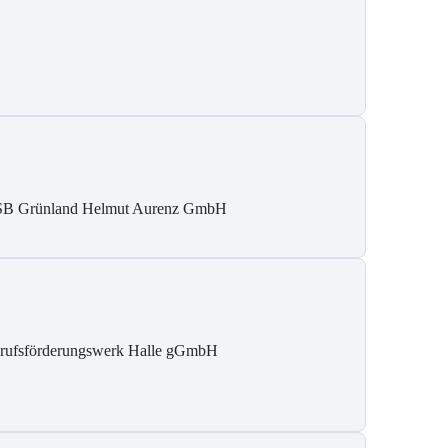
B Grün­land Helmut Au­renz GmbH
rufsförderungswerk Halle gGmbH