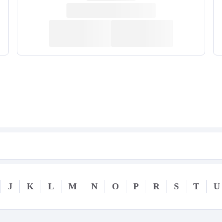
J
K
L
M
N
O
P
R
S
T
U