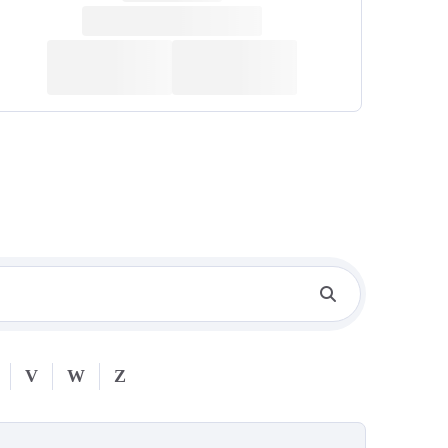
V
W
Z