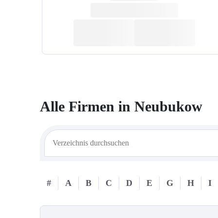
Alle Firmen in
Neubukow
#
A
B
C
D
E
G
H
I