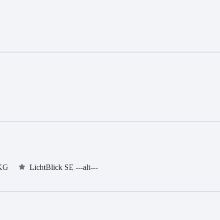
 KG
LichtBlick SE ---alt---