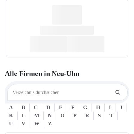
Alle Firmen in
Neu-Ulm
A
B
C
D
E
F
G
H
I
J
K
L
M
N
O
P
R
S
T
U
V
W
Z