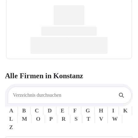
Alle Firmen in
Konstanz
A
B
C
D
E
F
G
H
I
K
L
M
O
P
R
S
T
V
W
Z