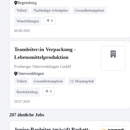
Regensburg
Vollzeit
Nachhaltiger Arbeitgeber
Gesundheitsangebote
6
Weiterbildungen
06.08.2026
Teamleiter:in Verpackung -
Lebensmittelproduktion
Freiberger Osterweddingen GmbH
Osterweddingen
Vollzeit
Gesundheitsangebote
13. Monatsgehalt
6
Berufskleidung
28.07.2026
207 ähnliche Jobs
Junior-Bauleiter (m/w/d) Parkett-