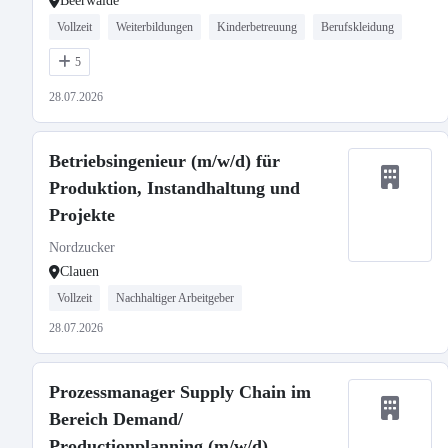
Beerwalde
Vollzeit
Weiterbildungen
Kinderbetreuung
Berufskleidung
5
28.07.2026
Betriebsingenieur (m/w/d) für
Produktion, Instandhaltung und
Projekte
Nordzucker
Clauen
Vollzeit
Nachhaltiger Arbeitgeber
28.07.2026
Prozessmanager Supply Chain im
Bereich Demand/
Productionplanning (m/w/d)