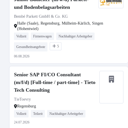
und Bodenbelagsarbeiten
Bembé Parkett GmbH & Co. KG
Halle (Saale), Regensburg, Mülheim-Kärlich, Singen
(Hohentwiel)
Vollzeit
Firmenwagen
Nachhaltiger Arbeitgeber
5
Gesundheitsangebote
06.08.2026
Senior SAP FI/CO Consultant
(m/f/d) [Full-time / part-time] - Tieto
Tech Consulting
TieToevry
Regensburg
Vollzeit
Teilzeit
Nachhaltiger Arbeitgeber
24.07.2026