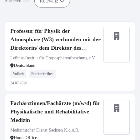
Relevanz
Sortieren nach:
Professur für Physik der
Atmosphäre (W3) verbunden mit der
Direktorin/ dem Direktor des
TROPOS
Leibniz-Institut für Troposphärenforschung e.V.
Deutschland
Vollzeit
Barrierefreiheit
24.07.2026
Fachärztinnen/Fachärzte (m/w/d) für
Physikalische und Rehabilitative
Medizin
Medizinischer Dienst Sachsen K.d.ö.R.
Home Office