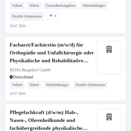
Vollzeit
Teilzeit
Gesundheitsangebote
Weiterbildungen
4
Flexible Arbeitszeiten
28.07.2026
Facharzt/Fachärztin (m/w/d) für
Orthopädie und Unfallchirurgie oder
Physikalische und Rehabilitative
Medizin
REHA Bergedorf GmbH
Deutschland
Vollzeit
Teilzeit
Weiterbildungen
Flexible Arbeitszeiten
24.07.2026
Pflegefachkraft (d/w/m) Hals-,
Nasen-, Ohrenheilkunde und
fachübergreifende physikalische