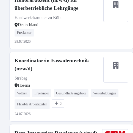
Honorardozent (m/w/d) für
überbetriebliche Lehrgänge
Handwerkskammer zu Köln
Deutschland
Freelancer
28.07.2026
Koordinator:in Fassadentechnik
(m/w/d)
Strabag
Hosena
Vollzeit
Freelancer
Gesundheitsangebote
Weiterbildungen
6
Flexible Arbeitszeiten
24.07.2026