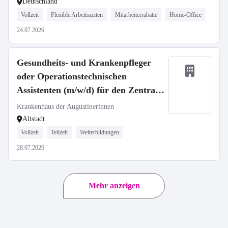
Deutschland
Vollzeit
Flexible Arbeitszeiten
Mitarbeiterrabatte
Home-Office
24.07.2026
Gesundheits- und Krankenpfleger
oder Operationstechnischen
Assistenten (m/w/d) für den Zentral
OP - Neuaufbau unserer Spätdienste
Krankenhaus der Augustinerinnen
Altstadt
Vollzeit
Teilzeit
Weiterbildungen
28.07.2026
Mehr anzeigen