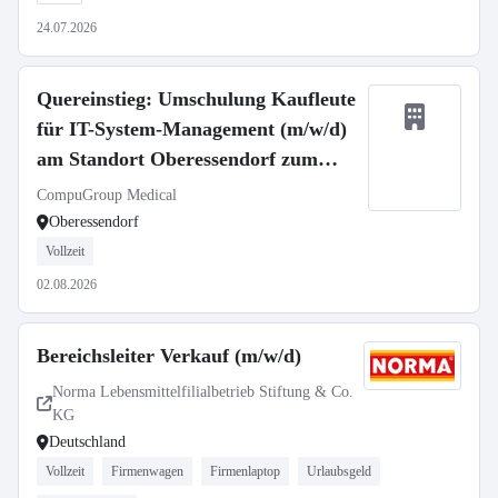
24.07.2026
Quereinstieg: Umschulung Kaufleute
für IT-System-Management (m/w/d)
am Standort Oberessendorf zum
01.09.2026
CompuGroup Medical
Oberessendorf
Vollzeit
02.08.2026
Bereichsleiter Verkauf (m/w/d)
Norma Lebensmittelfilialbetrieb Stiftung & Co.
KG
Deutschland
Vollzeit
Firmenwagen
Firmenlaptop
Urlaubsgeld