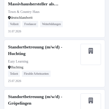
Massivhaushersteller als
selbstständiger Gebietsleiter
Town & Country Haus
deutschlandweit
Vollzeit
Freelancer
Weiterbildungen
31.07.2026
Standortbetreuung (m/w/d) -
Huchting
Eazy Learning
Huchting
Teilzeit
Flexible Arbeitszeiten
25.07.2026
Standortbetreuung (m/w/d) -
Gröpelingen