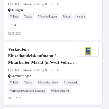
EDEKA Südwest Stiftung & Co. KG
Balingen
Vollzeit
Teilzeit
Weiterbildungen
Jobrad
Kantine
4
02.08.2026
Verkäufer /
Einzelhandelskaufmann /
Mitarbeiter Markt (m/w/d) Vollzeit
oder Teilzeit
EDEKA Südwest Stiftung & Co. KG
Gammertingen
Vollzeit
Teilzeit
Mitarbeiterrabatte
Urlaubsgeld
Vermögenswirksame Leistung
Weihnachtsgeld
29.07.2026